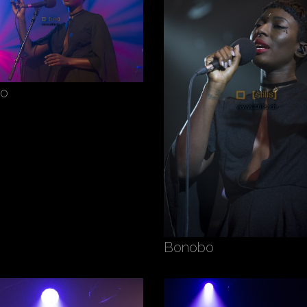
o
Bonobo