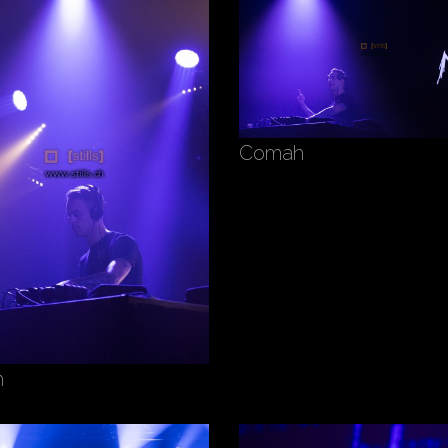
Comah
h